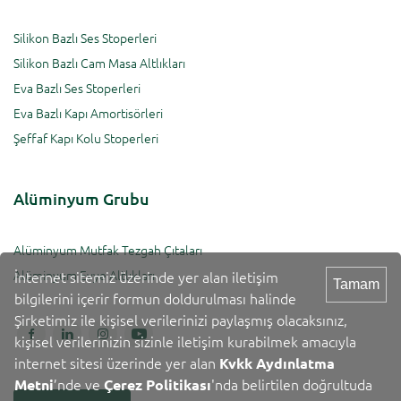
Silikon Bazlı Ses Stoperleri
Silikon Bazlı Cam Masa Altlıkları
Eva Bazlı Ses Stoperleri
Eva Bazlı Kapı Amortisörleri
Şeffaf Kapı Kolu Stoperleri
Alüminyum Grubu
Alüminyum Mutfak Tezgah Çıtaları
Alüminyum Evye Altlıkları
İnternet sitemiz üzerinde yer alan iletişim
Tamam
bilgilerini içerir formun doldurulması halinde
Şirketimiz ile kişisel verilerinizi paylaşmış olacaksınız,
kişisel verilerinizin sizinle iletişim kurabilmek amacıyla
internet sitesi üzerinde yer alan
Kvkk Aydınlatma
Metni
’nde ve
Çerez Politikası
'nda belirtilen doğrultuda