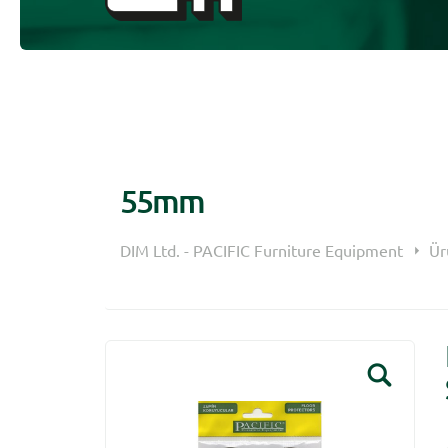
55mm
DIM Ltd. - PACIFIC Furniture Equipment
Ür