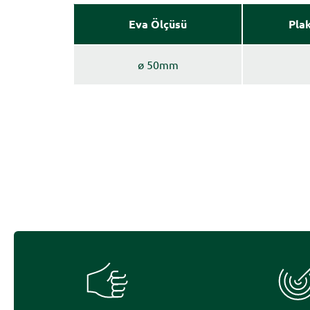
Eva Ölçüsü
Pla
ø 50mm