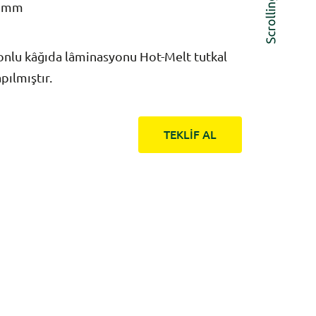
5mm
konlu kâğıda lâminasyonu Hot-Melt tutkal
pılmıştır.
TEKLİF AL