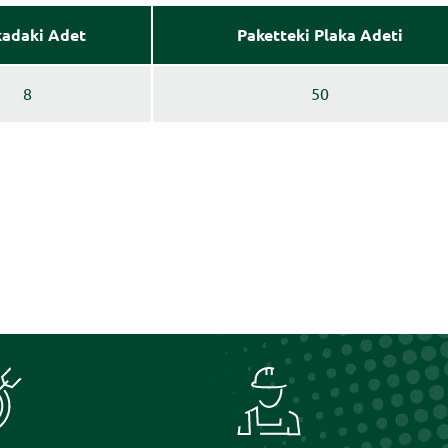
kadaki Adet
Paketteki Plaka Adeti
8
50