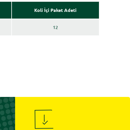
Koli İçi Paket Adeti
12