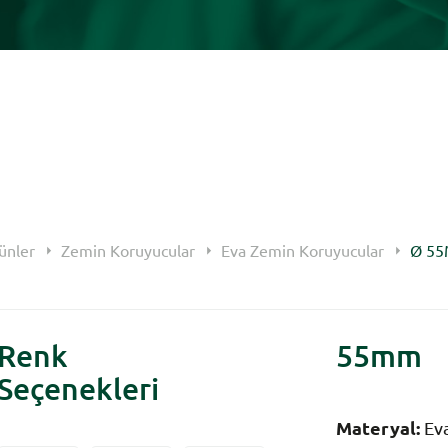
ünler
Zemin Koruyucular
Eva Zemin Koruyucular
Ø 5
Renk
55mm
Seçenekleri
Materyal:
Ev