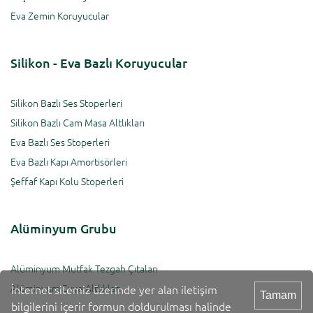
Eva Zemin Koruyucular
Silikon - Eva Bazlı Koruyucular
Silikon Bazlı Ses Stoperleri
Silikon Bazlı Cam Masa Altlıkları
Eva Bazlı Ses Stoperleri
Eva Bazlı Kapı Amortisörleri
Şeffaf Kapı Kolu Stoperleri
Alüminyum Grubu
Alüminyum Mutfak Tezgah Çıtaları
Alüminyum Evye Altlıkları
İnternet sitemiz üzerinde yer alan iletişim
Tamam
bilgilerini içerir formun doldurulması halinde