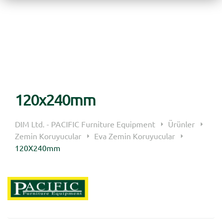
120x240mm
DIM Ltd. - PACIFIC Furniture Equipment
Ürünler
Zemin Koruyucular
Eva Zemin Koruyucular
120X240mm